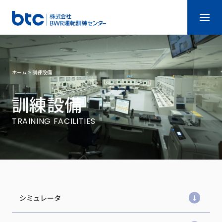
ホーム
>
訓練設備
訓
練
設
備
T
R
A
I
N
I
N
G
F
A
C
I
L
I
T
I
E
S
シミュレータ