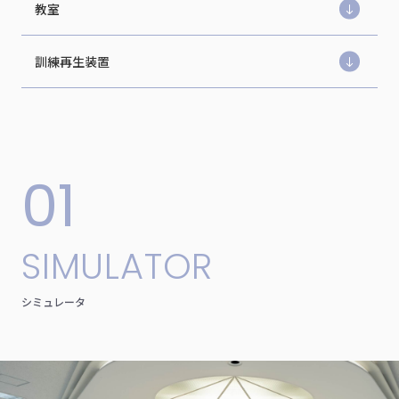
教室
訓練再生装置
01
S
I
M
U
L
A
T
O
R
シ
ミ
ュ
レ
ー
タ