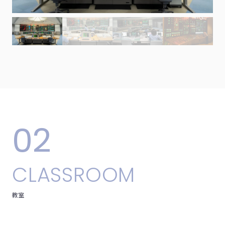
02
C
L
A
S
S
R
O
O
M
教
室