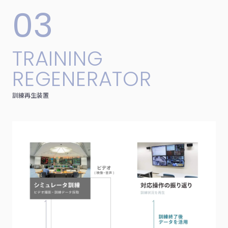
03
T
R
A
I
N
I
N
G
R
E
G
E
N
E
R
A
T
O
R
訓
練
再
生
装
置