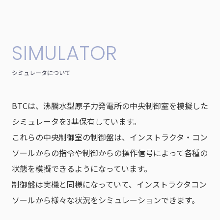
S
I
M
U
L
A
T
O
R
シ
ミ
ュ
レ
ー
タ
に
つ
い
て
BTCは、沸騰水型原子力発電所の中央制御室を模擬した
シミュレータを3基保有しています。
これらの中央制御室の制御盤は、インストラクタ・コン
ソールからの指令や制御からの操作信号によって各種の
状態を模擬できるようになっています。
制御盤は実機と同様になっていて、インストラクタコン
ソールから様々な状況をシミュレーションできます。